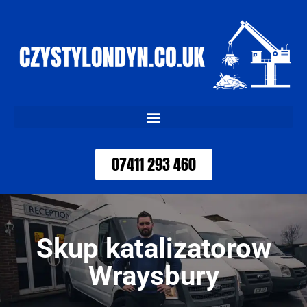
07411 293 460
Skup katalizatorow
Wraysbury