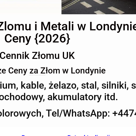
lomu i Metali w Londynie
Ceny {2026}
Cennik Złomu UK
ze Ceny za Złom w Londynie
Ceny Złomu Londyn, nasz Cennik zawiera aktualne ceny metali kolorowych i złomu wliczając:
m, kable, żelazo, stal, silniki, 
chodowy, akumulatory itd.
kolorowych, Tel/WhatsApp: +44