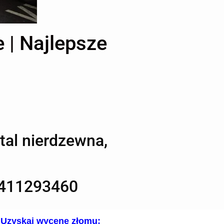
 | Najlepsze
stal nierdzewna,
7411293460
Uzyskaj wycenę złomu: