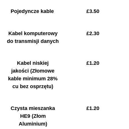
Pojedyncze kable
£
3.50
Kabel komputerowy
£
2.30
do transmisji danych
Kabel niskiej
£1.20
jakości
(Złomowe
kable minimum 28%
cu bez osprzętu)
Czysta mieszanka
£
1.20
HE9
(Złom
Aluminium)