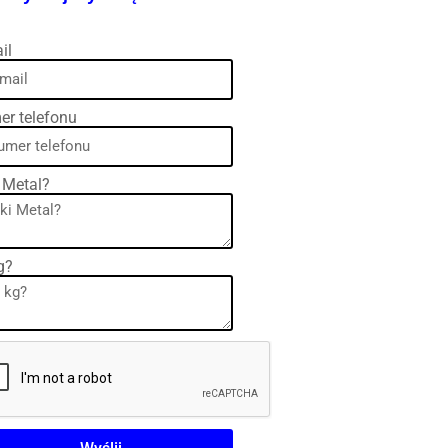
il
r telefonu
 Metal?
kg?