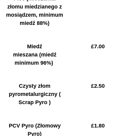
złomu miedzianego z
mosiądzem, minimum
miedź 88%)
Miedź
£
7.00
mieszana
(miedź
minimum 96%)
Czysty złom
£
2.50
pyrometalurgiczny
(
Scrap Pyro )
PCV Pyro (Złomowy
£
1.80
Pyro)