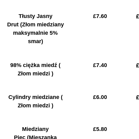
Tłusty Jasny
£
7.60
£
Drut
(Złom miedziany
maksymalnie 5%
smar)
98% ciężka miedź
(
£
7.40
Złom miedzi )
Cylindry miedziane
(
£
6.00
Złom miedzi )
Miedziany
£
5.80
Piec
(Mieszanka