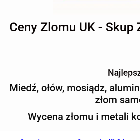
Ceny Zlomu UK - Skup Z
Najleps
Miedź, ołów, mosiądz, aluminiu
złom samo
Wycena złomu i metali 