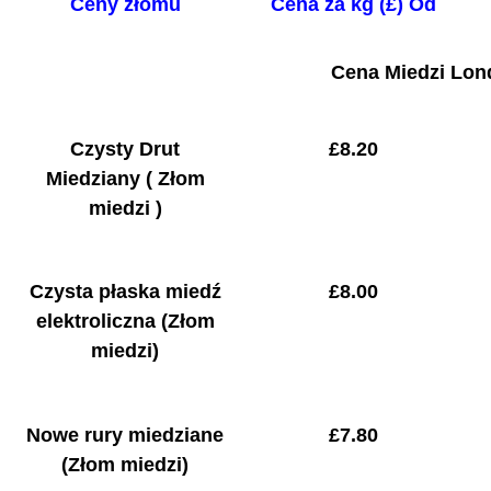
Ceny złomu
Cena za kg (£) Od
Cena Miedzi Lon
Czysty Drut
£8.20
Miedziany
( Złom
miedzi )
Czysta płaska miedź
£
8.00
elektroliczna (Złom
miedzi)
Nowe rury miedziane
£
7.80
(Złom miedzi)