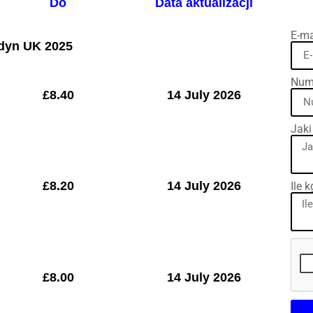
Do
Data aktualizacji
E-ma
dyn UK 2025
Nume
£
8.40
14 July 2026
Jaki
£
8.20
14 July 2026
Ile 
£
8.00
14 July 2026