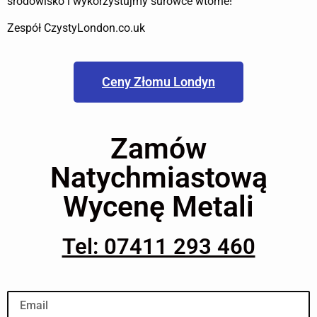
środowisko i wykorzystujmy surowce wtórne!
Zespół CzystyLondon.co.uk
Ceny Złomu Londyn
Zamów
Natychmiastową
Wycenę Metali
Tel: 07411 293 460