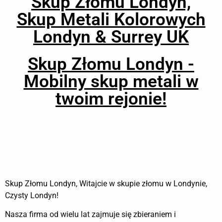
Skup Złomu Londyn,
SKUP
Skup Metali Kolorowych
Londyn & Surrey UK
ZŁOMU
Skup Złomu Londyn -
LONDYN
Mobilny skup metali w
twoim rejonie!
Najwyższe Ceny za Złom i Metale Kolorowe
Skup Złomu Londyn, Witajcie w skupie złomu w Londynie,
Czysty Londyn!
Nasza firma od wielu lat zajmuje się zbieraniem i