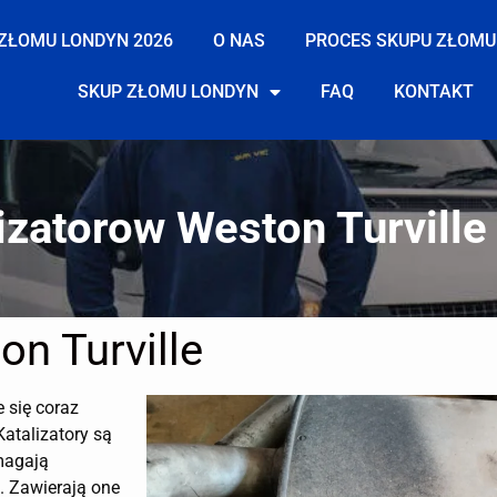
ZŁOMU LONDYN 2026
O NAS
PROCES SKUPU ZŁOMU
SKUP ZŁOMU LONDYN
FAQ
KONTAKT
izatorow Weston Turville
on Turville
e się coraz
Katalizatory są
magają
. Zawierają one