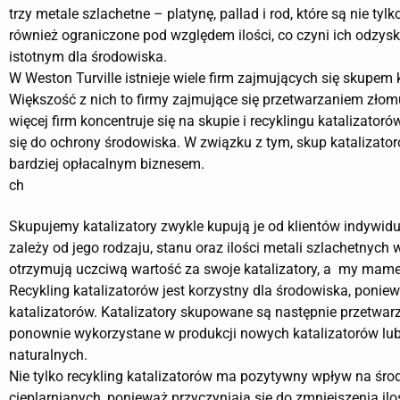
trzy metale szlachetne – platynę, pallad i rod, które są nie tylk
również ograniczone pod względem ilości, co czyni ich odzysk
istotnym dla środowiska.
W Weston Turville istnieje wiele firm zajmujących się skupem 
Większość z nich to firmy zajmujące się przetwarzaniem złomu
więcej firm koncentruje się na skupie i recyklingu katalizatoró
się do ochrony środowiska. W związku z tym, skup katalizator
bardziej opłacalnym biznesem.
ch
Skupujemy katalizatory zwykle kupują je od klientów indywi
zależy od jego rodzaju, stanu oraz ilości metali szlachetnych
otrzymują uczciwą wartość za swoje katalizatory, a my mame
Recykling katalizatorów jest korzystny dla środowiska, poni
katalizatorów. Katalizatory skupowane są następnie przetwarz
ponownie wykorzystane w produkcji nowych katalizatorów lub
naturalnych.
Nie tylko recykling katalizatorów ma pozytywny wpływ na śro
cieplarnianych, ponieważ przyczyniają się do zmniejszenia i