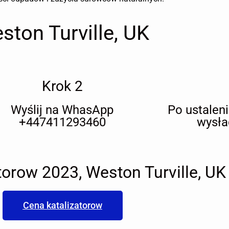
ton Turville, UK
Krok 2
Wyślij na WhasApp
Po ustalen
+447411293460
wysła
torow 2023, Weston Turville, UK
Cena katalizatorow