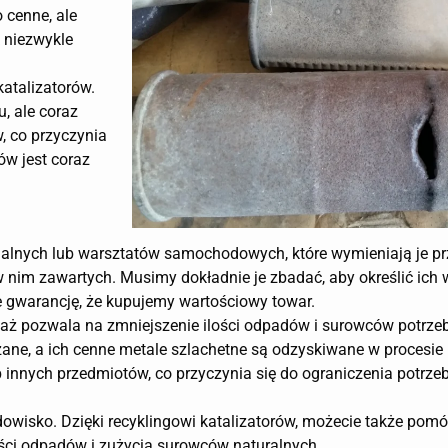
o cenne, ale
 niezwykle
katalizatorów.
, ale coraz
w, co przyczynia
ów jest coraz
dualnych lub warsztatów samochodowych, które wymieniają je pr
 w nim zawartych. Musimy dokładnie je zbadać, aby określić ich w
 gwarancję, że kupujemy wartościowy towar.
eważ pozwala na zmniejszenie ilości odpadów i surowców potrz
ane, a ich cenne metale szlachetne są odzyskiwane w procesie 
 innych przedmiotów, co przyczynia się do ograniczenia potrz
dowisko. Dzięki recyklingowi katalizatorów, możecie także pom
lości odpadów i zużycia surowców naturalnych.