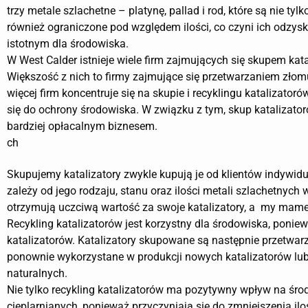
trzy metale szlachetne – platynę, pallad i rod, które są nie tylk
również ograniczone pod względem ilości, co czyni ich odzysk
istotnym dla środowiska.
W West Calder istnieje wiele firm zajmujących się skupem kata
Większość z nich to firmy zajmujące się przetwarzaniem złomu
więcej firm koncentruje się na skupie i recyklingu katalizatoró
się do ochrony środowiska. W związku z tym, skup katalizator
bardziej opłacalnym biznesem.
ch
Skupujemy katalizatory zwykle kupują je od klientów indywi
zależy od jego rodzaju, stanu oraz ilości metali szlachetnych
otrzymują uczciwą wartość za swoje katalizatory, a my mame
Recykling katalizatorów jest korzystny dla środowiska, poni
katalizatorów. Katalizatory skupowane są następnie przetwarz
ponownie wykorzystane w produkcji nowych katalizatorów lub
naturalnych.
Nie tylko recykling katalizatorów ma pozytywny wpływ na śro
cieplarnianych, ponieważ przyczyniają się do zmniejszenia i