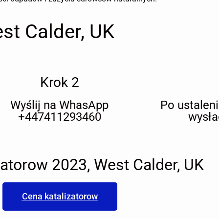
st Calder, UK
Krok 2
Wyślij na WhasApp
Po ustalen
+447411293460
wysła
zatorow 2023, West Calder, UK
Cena katalizatorow