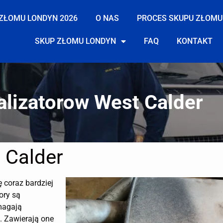
ZŁOMU LONDYN 2026
O NAS
PROCES SKUPU ZŁOMU
SKUP ZŁOMU LONDYN
FAQ
KONTAKT
alizatorow West Calder
 Calder
ę coraz bardziej
ory są
magają
. Zawierają one