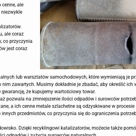
o cenne, ale
 niezwykle
lizatorów.
, ale coraz
w, co przyczynia
ów jest coraz
dualnych lub warsztatów samochodowych, które wymieniają je pr
 w nim zawartych. Musimy dokładnie je zbadać, aby określić ich w
 gwarancję, że kupujemy wartościowy towar.
eważ pozwala na zmniejszenie ilości odpadów i surowców potrz
ane, a ich cenne metale szlachetne są odzyskiwane w procesie 
 innych przedmiotów, co przyczynia się do ograniczenia potrz
dowisko. Dzięki recyklingowi katalizatorów, możecie także pom
lości odpadów i zużycia surowców naturalnych.