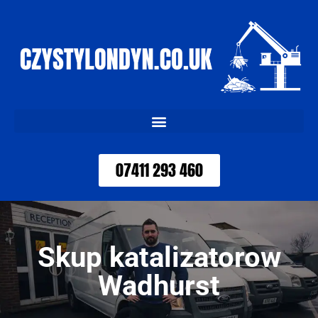
07411 293 460
Skup katalizatorow
Wadhurst