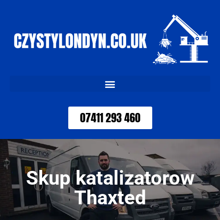
07411 293 460
Skup katalizatorow
Thaxted