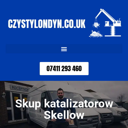
07411 293 460
Skup katalizatorow
Skellow