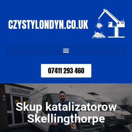
07411 293 460
Skup katalizatorow
Skellingthorpe