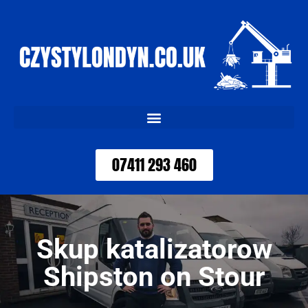
07411 293 460
Skup katalizatorow
Shipston on Stour