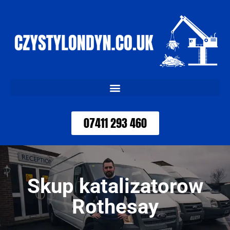
07411 293 460
Skup katalizatorow
Rothesay