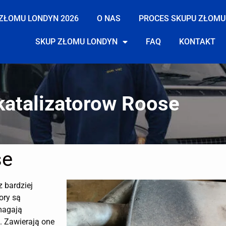
ZŁOMU LONDYN 2026
O NAS
PROCES SKUPU ZŁOMU
SKUP ZŁOMU LONDYN
FAQ
KONTAKT
katalizatorow Roose
se
z bardziej
ory są
magają
. Zawierają one