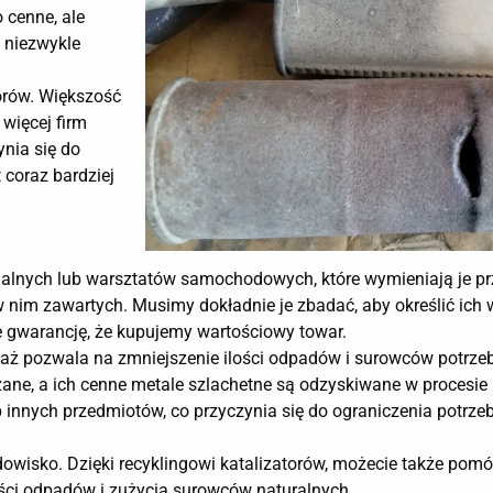
o cenne, ale
 niezwykle
torów. Większość
 więcej firm
ynia się do
 coraz bardziej
dualnych lub warsztatów samochodowych, które wymieniają je pr
 w nim zawartych. Musimy dokładnie je zbadać, aby określić ich w
 gwarancję, że kupujemy wartościowy towar.
eważ pozwala na zmniejszenie ilości odpadów i surowców potrz
ane, a ich cenne metale szlachetne są odzyskiwane w procesie 
 innych przedmiotów, co przyczynia się do ograniczenia potrz
dowisko. Dzięki recyklingowi katalizatorów, możecie także pom
lości odpadów i zużycia surowców naturalnych.