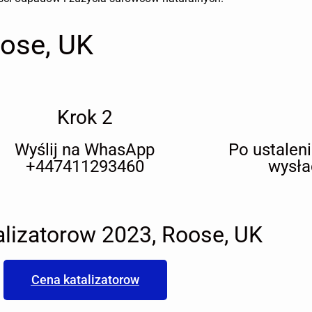
oose, UK
Krok 2
Wyślij na WhasApp
Po ustalen
+447411293460
wysła
alizatorow 2023, Roose, UK
Cena katalizatorow