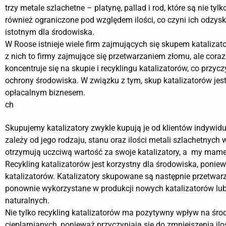
trzy metale szlachetne – platynę, pallad i rod, które są nie tylk
również ograniczone pod względem ilości, co czyni ich odzysk
istotnym dla środowiska.
W Roose istnieje wiele firm zajmujących się skupem kataliza
z nich to firmy zajmujące się przetwarzaniem złomu, ale coraz
koncentruje się na skupie i recyklingu katalizatorów, co przycz
ochrony środowiska. W związku z tym, skup katalizatorów jest
opłacalnym biznesem.
ch
Skupujemy katalizatory zwykle kupują je od klientów indywi
zależy od jego rodzaju, stanu oraz ilości metali szlachetnych
otrzymują uczciwą wartość za swoje katalizatory, a my mame
Recykling katalizatorów jest korzystny dla środowiska, poni
katalizatorów. Katalizatory skupowane są następnie przetwarz
ponownie wykorzystane w produkcji nowych katalizatorów lub
naturalnych.
Nie tylko recykling katalizatorów ma pozytywny wpływ na śro
cieplarnianych, ponieważ przyczyniają się do zmniejszenia i