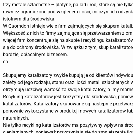
trzy metale szlachetne – platynę, pallad i rod, które są nie tylk
również ograniczone pod względem ilości, co czyni ich odzysk
istotnym dla środowiska.
W Quorndon istnieje wiele firm zajmujących się skupem katali
Większość z nich to firmy zajmujące się przetwarzaniem złomu
więcej firm koncentruje się na skupie i recyklingu katalizatoró
się do ochrony środowiska. W związku z tym, skup katalizator
bardziej opłacalnym biznesem.
ch
Skupujemy katalizatory zwykle kupują je od klientów indywi
zależy od jego rodzaju, stanu oraz ilości metali szlachetnych
otrzymują uczciwą wartość za swoje katalizatory, a my mame
Recykling katalizatorów jest korzystny dla środowiska, poni
katalizatorów. Katalizatory skupowane są następnie przetwarz
ponownie wykorzystane w produkcji nowych katalizatorów lub
naturalnych.
Nie tylko recykling katalizatorów ma pozytywny wpływ na śro
cieplarnianych, ponieważ przyczyniają się do zmniejszenia i