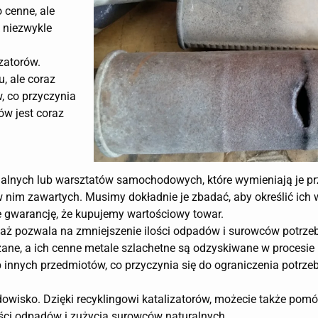
o cenne, ale
 niezwykle
zatorów.
, ale coraz
w, co przyczynia
ów jest coraz
dualnych lub warsztatów samochodowych, które wymieniają je pr
 w nim zawartych. Musimy dokładnie je zbadać, aby określić ich w
 gwarancję, że kupujemy wartościowy towar.
eważ pozwala na zmniejszenie ilości odpadów i surowców potrz
ane, a ich cenne metale szlachetne są odzyskiwane w procesie 
 innych przedmiotów, co przyczynia się do ograniczenia potrz
dowisko. Dzięki recyklingowi katalizatorów, możecie także pom
lości odpadów i zużycia surowców naturalnych.