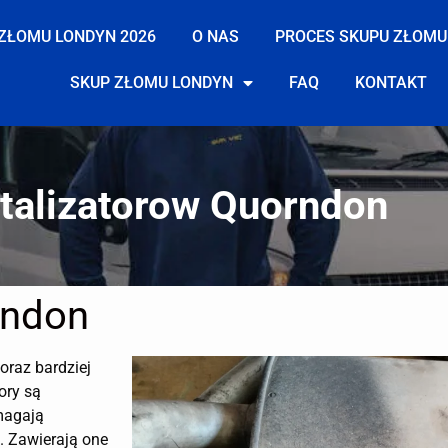
ZŁOMU LONDYN 2026
O NAS
PROCES SKUPU ZŁOMU
SKUP ZŁOMU LONDYN
FAQ
KONTAKT
talizatorow Quorndon
rndon
coraz bardziej
ory są
magają
. Zawierają one