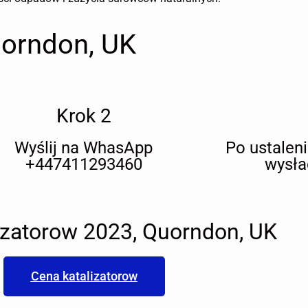
uorndon, UK
Krok 2
Wyślij na WhasApp
Po ustalen
+447411293460
wysła
izatorow 2023, Quorndon, UK
Cena katalizatorow