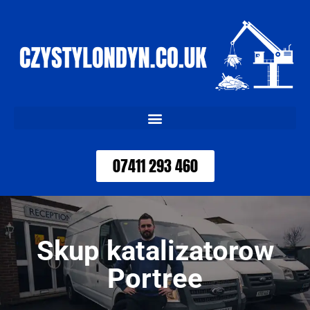
07411 293 460
Skup katalizatorow
Portree