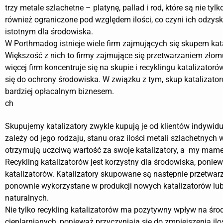
trzy metale szlachetne – platynę, pallad i rod, które są nie tylk
również ograniczone pod względem ilości, co czyni ich odzysk
istotnym dla środowiska.
W Porthmadog istnieje wiele firm zajmujących się skupem kat
Większość z nich to firmy zajmujące się przetwarzaniem złomu
więcej firm koncentruje się na skupie i recyklingu katalizatoró
się do ochrony środowiska. W związku z tym, skup katalizator
bardziej opłacalnym biznesem.
ch
Skupujemy katalizatory zwykle kupują je od klientów indywi
zależy od jego rodzaju, stanu oraz ilości metali szlachetnych
otrzymują uczciwą wartość za swoje katalizatory, a my mame
Recykling katalizatorów jest korzystny dla środowiska, poni
katalizatorów. Katalizatory skupowane są następnie przetwarz
ponownie wykorzystane w produkcji nowych katalizatorów lub
naturalnych.
Nie tylko recykling katalizatorów ma pozytywny wpływ na śro
cieplarnianych, ponieważ przyczyniają się do zmniejszenia i