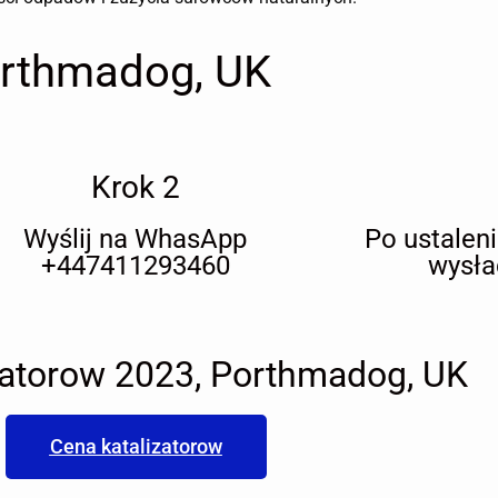
orthmadog, UK
Krok 2
Wyślij na WhasApp
Po ustalen
+447411293460
wysła
zatorow 2023, Porthmadog, UK
Cena katalizatorow