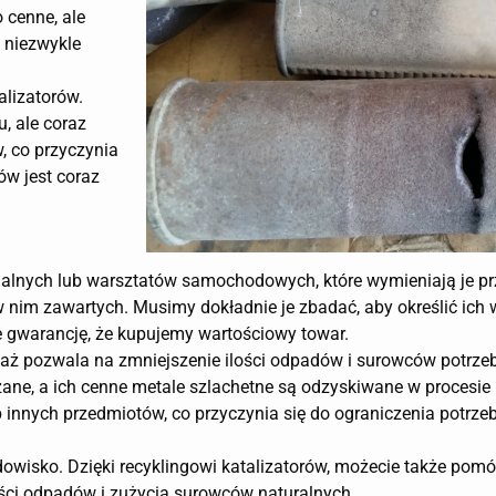
o cenne, ale
 niezwykle
alizatorów.
, ale coraz
w, co przyczynia
ów jest coraz
dualnych lub warsztatów samochodowych, które wymieniają je pr
 w nim zawartych. Musimy dokładnie je zbadać, aby określić ich w
 gwarancję, że kupujemy wartościowy towar.
eważ pozwala na zmniejszenie ilości odpadów i surowców potrz
ane, a ich cenne metale szlachetne są odzyskiwane w procesie 
 innych przedmiotów, co przyczynia się do ograniczenia potrz
dowisko. Dzięki recyklingowi katalizatorów, możecie także pom
lości odpadów i zużycia surowców naturalnych.