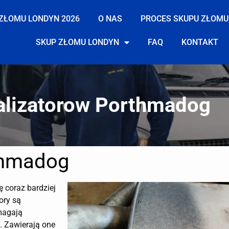
ZŁOMU LONDYN 2026
O NAS
PROCES SKUPU ZŁOMU
SKUP ZŁOMU LONDYN
FAQ
KONTAKT
alizatorow Porthmadog
thmadog
ę coraz bardziej
ory są
magają
. Zawierają one