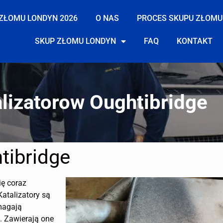
ZŁOMU LONDYN 2026
O NAS
PROCES SKUPU ZŁOMU
SKUP ZŁOMU LONDYN
FAQ
KONTAKT
lizatorow Oughtibridge
tibridge
ię coraz
Katalizatory są
magają
. Zawierają one