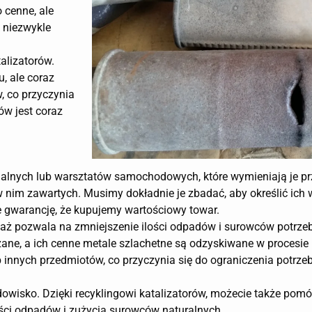
o cenne, ale
 niezwykle
alizatorów.
, ale coraz
w, co przyczynia
ów jest coraz
dualnych lub warsztatów samochodowych, które wymieniają je pr
 w nim zawartych. Musimy dokładnie je zbadać, aby określić ich w
 gwarancję, że kupujemy wartościowy towar.
eważ pozwala na zmniejszenie ilości odpadów i surowców potrz
ane, a ich cenne metale szlachetne są odzyskiwane w procesie 
 innych przedmiotów, co przyczynia się do ograniczenia potrz
dowisko. Dzięki recyklingowi katalizatorów, możecie także pom
lości odpadów i zużycia surowców naturalnych.