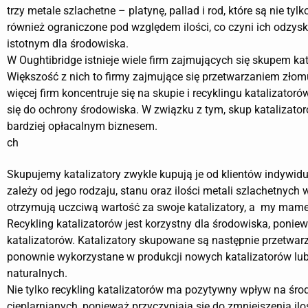
trzy metale szlachetne – platynę, pallad i rod, które są nie tylk
również ograniczone pod względem ilości, co czyni ich odzysk
istotnym dla środowiska.
W Oughtibridge istnieje wiele firm zajmujących się skupem kat
Większość z nich to firmy zajmujące się przetwarzaniem złomu
więcej firm koncentruje się na skupie i recyklingu katalizatoró
się do ochrony środowiska. W związku z tym, skup katalizator
bardziej opłacalnym biznesem.
ch
Skupujemy katalizatory zwykle kupują je od klientów indywi
zależy od jego rodzaju, stanu oraz ilości metali szlachetnych
otrzymują uczciwą wartość za swoje katalizatory, a my mame
Recykling katalizatorów jest korzystny dla środowiska, poni
katalizatorów. Katalizatory skupowane są następnie przetwarz
ponownie wykorzystane w produkcji nowych katalizatorów lub
naturalnych.
Nie tylko recykling katalizatorów ma pozytywny wpływ na śro
cieplarnianych, ponieważ przyczyniają się do zmniejszenia i