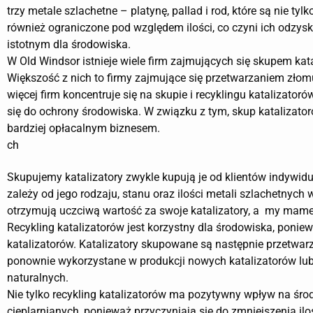
trzy metale szlachetne – platynę, pallad i rod, które są nie tylk
również ograniczone pod względem ilości, co czyni ich odzysk
istotnym dla środowiska.
W Old Windsor istnieje wiele firm zajmujących się skupem kat
Większość z nich to firmy zajmujące się przetwarzaniem złomu
więcej firm koncentruje się na skupie i recyklingu katalizatoró
się do ochrony środowiska. W związku z tym, skup katalizator
bardziej opłacalnym biznesem.
ch
Skupujemy katalizatory zwykle kupują je od klientów indywi
zależy od jego rodzaju, stanu oraz ilości metali szlachetnych
otrzymują uczciwą wartość za swoje katalizatory, a my mame
Recykling katalizatorów jest korzystny dla środowiska, poni
katalizatorów. Katalizatory skupowane są następnie przetwarz
ponownie wykorzystane w produkcji nowych katalizatorów lub
naturalnych.
Nie tylko recykling katalizatorów ma pozytywny wpływ na śro
cieplarnianych, ponieważ przyczyniają się do zmniejszenia i