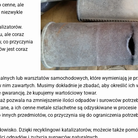
o cenne, ale
 niezwykle
alizatorów.
, ale coraz
w, co przyczynia
ów jest coraz
dualnych lub warsztatów samochodowych, które wymieniają je pr
 w nim zawartych. Musimy dokładnie je zbadać, aby określić ich w
 gwarancję, że kupujemy wartościowy towar.
eważ pozwala na zmniejszenie ilości odpadów i surowców potrz
ane, a ich cenne metale szlachetne są odzyskiwane w procesie 
 innych przedmiotów, co przyczynia się do ograniczenia potrz
dowisko. Dzięki recyklingowi katalizatorów, możecie także pom
lości odpadów i zużycia surowców naturalnych.