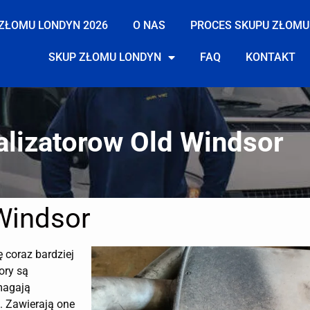
ZŁOMU LONDYN 2026
O NAS
PROCES SKUPU ZŁOMU
SKUP ZŁOMU LONDYN
FAQ
KONTAKT
alizatorow Old Windsor
Windsor
ę coraz bardziej
ory są
magają
. Zawierają one