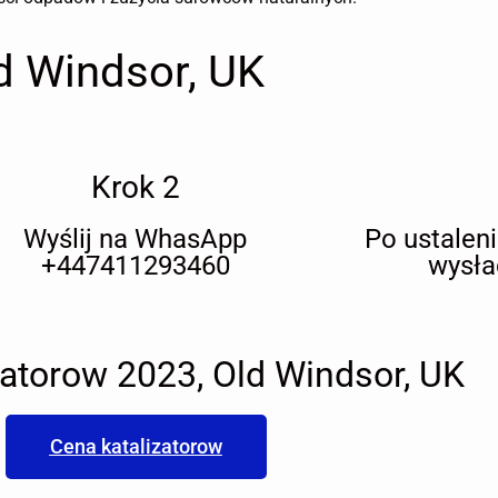
d Windsor, UK
Krok 2
Wyślij na WhasApp
Po ustalen
+447411293460
wysła
zatorow 2023, Old Windsor, UK
Cena katalizatorow