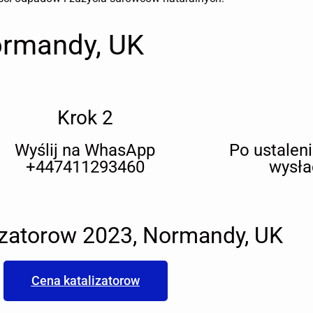
ormandy, UK
Krok 2
Wyślij na WhasApp
Po ustalen
+447411293460
wysła
izatorow 2023, Normandy, UK
Cena katalizatorow