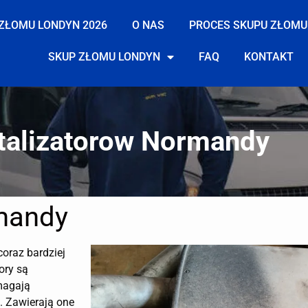
ZŁOMU LONDYN 2026
O NAS
PROCES SKUPU ZŁOMU
SKUP ZŁOMU LONDYN
FAQ
KONTAKT
talizatorow Normandy
mandy
coraz bardziej
ory są
magają
. Zawierają one