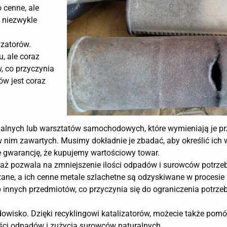
o cenne, ale
 niezwykle
izatorów.
, ale coraz
w, co przyczynia
ów jest coraz
dualnych lub warsztatów samochodowych, które wymieniają je pr
 w nim zawartych. Musimy dokładnie je zbadać, aby określić ich w
 gwarancję, że kupujemy wartościowy towar.
eważ pozwala na zmniejszenie ilości odpadów i surowców potrz
ane, a ich cenne metale szlachetne są odzyskiwane w procesie 
 innych przedmiotów, co przyczynia się do ograniczenia potrz
dowisko. Dzięki recyklingowi katalizatorów, możecie także pom
lości odpadów i zużycia surowców naturalnych.