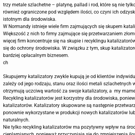
trzy metale szlachetne – platynę, pallad i rod, które są nie tylk
również ograniczone pod względem ilości, co czyni ich odzysk
istotnym dla środowiska.
W Normandy istnieje wiele firm zajmujących się skupem katal
Większość z nich to firmy zajmujące się przetwarzaniem złomu
więcej firm koncentruje się na skupie i recyklingu katalizatoró
się do ochrony środowiska. W związku z tym, skup katalizator
bardziej opłacalnym biznesem.
ch
Skupujemy katalizatory zwykle kupują je od klientów indywi
zależy od jego rodzaju, stanu oraz ilości metali szlachetnych
otrzymują uczciwą wartość za swoje katalizatory, a my mame
Recykling katalizatorów jest korzystny dla środowiska, poni
katalizatorów. Katalizatory skupowane są następnie przetwarz
ponownie wykorzystane w produkcji nowych katalizatorów lub
naturalnych.
Nie tylko recykling katalizatorów ma pozytywny wpływ na śro
cieplarnianych, ponieważ przyczyniają się do zmniejszenia i