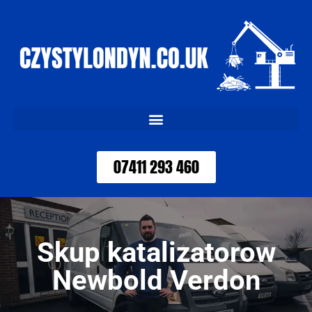
07411 293 460
Skup katalizatorow
Newbold Verdon