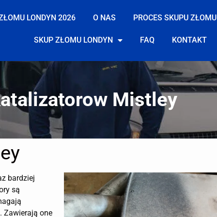
ZŁOMU LONDYN 2026
O NAS
PROCES SKUPU ZŁOMU
SKUP ZŁOMU LONDYN
FAQ
KONTAKT
atalizatorow Mistley
ley
az bardziej
ory są
magają
. Zawierają one