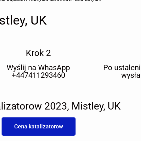
stley, UK
Krok 2
Wyślij na WhasApp
Po ustalen
+447411293460
wysła
lizatorow 2023, Mistley, UK
Cena katalizatorow