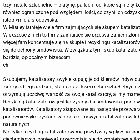
trzy metale szlachetne – platynę, pallad i rod, które są nie tylk
również ograniczone pod względem ilości, co czyni ich odzysk
istotnym dla środowiska.
W Mistley istnieje wiele firm zajmujących się skupem kataliza
Większość z nich to firmy zajmujące się przetwarzaniem złomu
więcej firm koncentruje się na skupie i recyklingu katalizatoró
się do ochrony środowiska. W związku z tym, skup katalizator
bardziej opłacalnym biznesem.
ch
Skupujemy katalizatory zwykle kupują je od klientów indywi
zależy od jego rodzaju, stanu oraz ilości metali szlachetnych
otrzymują uczciwą wartość za swoje katalizatory, a my mame
Recykling katalizatorów jest korzystny dla środowiska, poni
katalizatorów. Katalizatory skupowane są następnie przetwarz
ponownie wykorzystane w produkcji nowych katalizatorów lub
naturalnych.
Nie tylko recykling katalizatorów ma pozytywny wpływ na śro
cieplarnianych, ponieważ przyczyniają się do zmniejszenia i