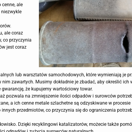
o cenne, ale
 niezwykle
torów.
, ale coraz
w, co przyczynia
ów jest coraz
dualnych lub warsztatów samochodowych, które wymieniają je pr
 w nim zawartych. Musimy dokładnie je zbadać, aby określić ich w
 gwarancję, że kupujemy wartościowy towar.
eważ pozwala na zmniejszenie ilości odpadów i surowców potrz
ane, a ich cenne metale szlachetne są odzyskiwane w procesie 
 innych przedmiotów, co przyczynia się do ograniczenia potrz
dowisko. Dzięki recyklingowi katalizatorów, możecie także pom
lości odpadów i zużycia surowców naturalnych.