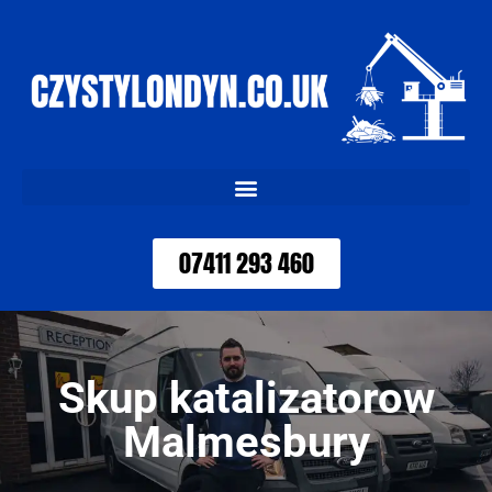
07411 293 460
Skup katalizatorow
Malmesbury