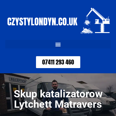
07411 293 460
Skup katalizatorow
Lytchett Matravers