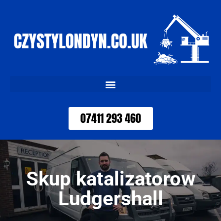
07411 293 460
Skup katalizatorow
Ludgershall