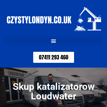
07411 293 460
Skup katalizatorow
Loudwater