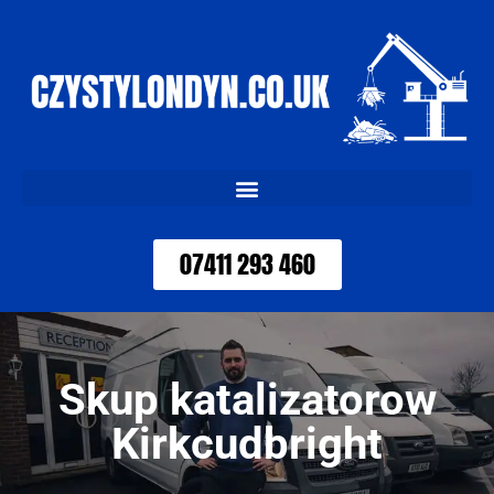
07411 293 460
Skup katalizatorow
Kirkcudbright