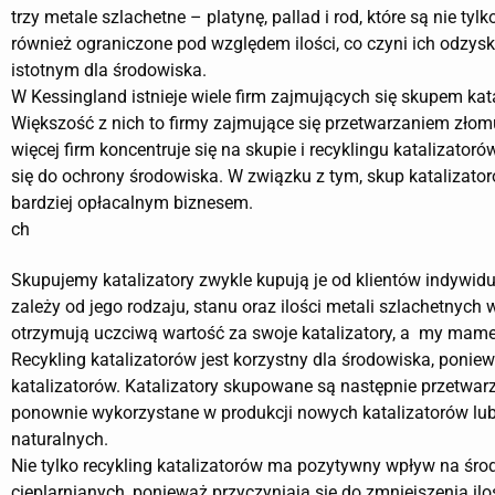
trzy metale szlachetne – platynę, pallad i rod, które są nie tylk
również ograniczone pod względem ilości, co czyni ich odzysk
istotnym dla środowiska.
W Kessingland istnieje wiele firm zajmujących się skupem kat
Większość z nich to firmy zajmujące się przetwarzaniem złomu
więcej firm koncentruje się na skupie i recyklingu katalizatoró
się do ochrony środowiska. W związku z tym, skup katalizator
bardziej opłacalnym biznesem.
ch
Skupujemy katalizatory zwykle kupują je od klientów indywi
zależy od jego rodzaju, stanu oraz ilości metali szlachetnych
otrzymują uczciwą wartość za swoje katalizatory, a my mame
Recykling katalizatorów jest korzystny dla środowiska, poni
katalizatorów. Katalizatory skupowane są następnie przetwarz
ponownie wykorzystane w produkcji nowych katalizatorów lub
naturalnych.
Nie tylko recykling katalizatorów ma pozytywny wpływ na śro
cieplarnianych, ponieważ przyczyniają się do zmniejszenia i