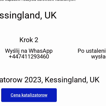
ssingland, UK
Krok 2
Wyślij na WhasApp
Po ustalen
+447411293460
wysła
zatorow 2023, Kessingland, UK
Cena katalizatorow