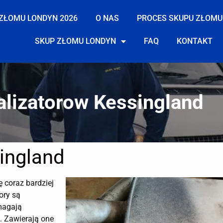
ZŁOMU LONDYN 2026
O NAS
PROCES SKUPU ZŁOMU
SKUP ZŁOMU LONDYN
FAQ
KONTAKT
alizatorow Kessingland
ingland
ę coraz bardziej
ory są
magają
. Zawierają one