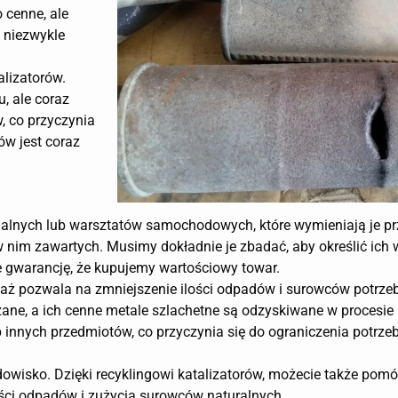
o cenne, ale
 niezwykle
alizatorów.
, ale coraz
w, co przyczynia
ów jest coraz
dualnych lub warsztatów samochodowych, które wymieniają je pr
 w nim zawartych. Musimy dokładnie je zbadać, aby określić ich w
 gwarancję, że kupujemy wartościowy towar.
eważ pozwala na zmniejszenie ilości odpadów i surowców potrz
ane, a ich cenne metale szlachetne są odzyskiwane w procesie 
 innych przedmiotów, co przyczynia się do ograniczenia potrz
dowisko. Dzięki recyklingowi katalizatorów, możecie także pom
lości odpadów i zużycia surowców naturalnych.