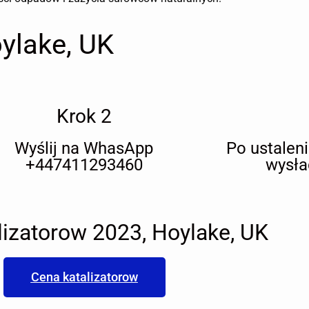
ylake, UK
Krok 2
Wyślij na WhasApp
Po ustalen
+447411293460
wysła
lizatorow 2023, Hoylake, UK
Cena katalizatorow