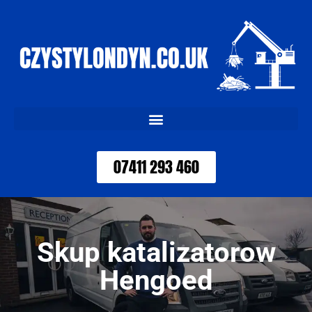
07411 293 460
Skup katalizatorow
Hengoed