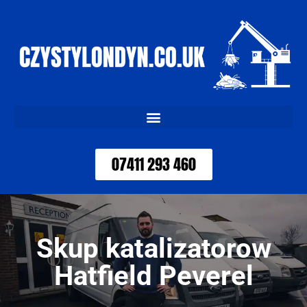
07411 293 460
Skup katalizatorow
Hatfield Peverel