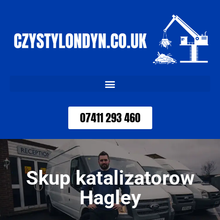
07411 293 460
Skup katalizatorow
Hagley