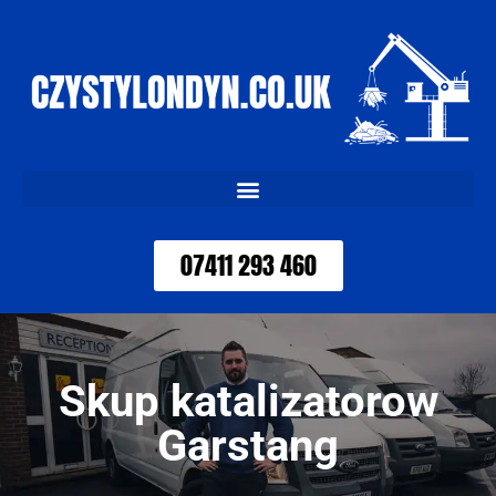
07411 293 460
Skup katalizatorow
Garstang