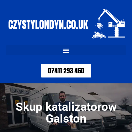
07411 293 460
Skup katalizatorow
Galston