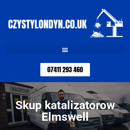
07411 293 460
Skup katalizatorow
Elmswell