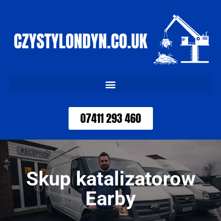
07411 293 460
Skup katalizatorow
Earby