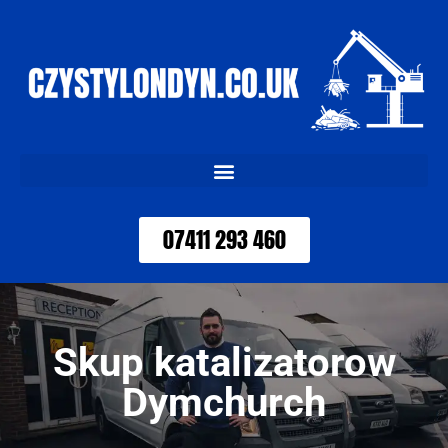
07411 293 460
Skup katalizatorow
Dymchurch