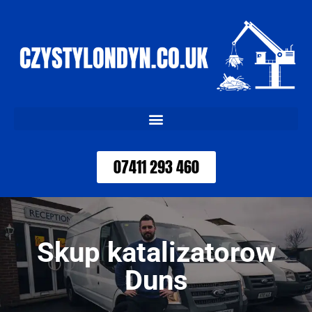
07411 293 460
Skup katalizatorow
Duns