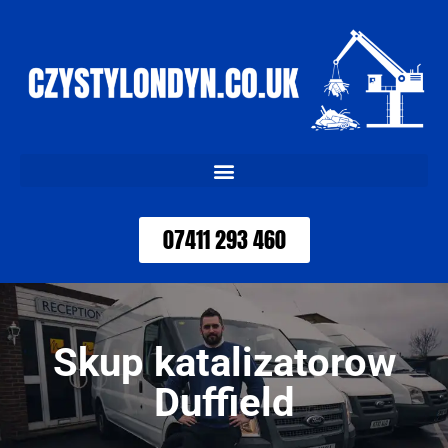
07411 293 460
Skup katalizatorow
Duffield