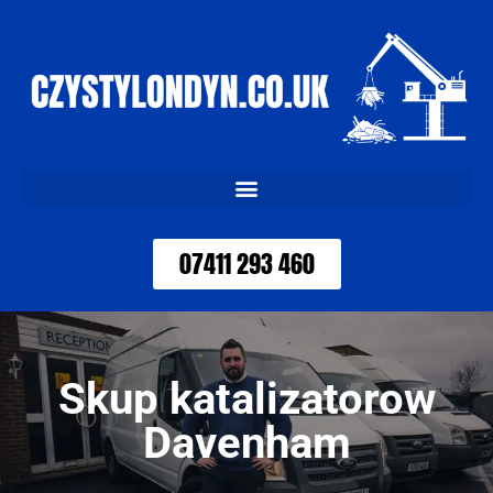
07411 293 460
Skup katalizatorow
Davenham