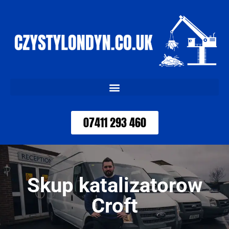
07411 293 460
Skup katalizatorow
Croft