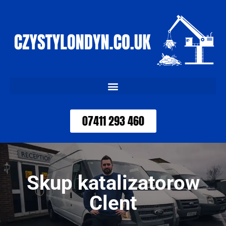
07411 293 460
Skup katalizatorow
Clent