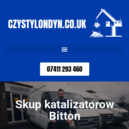
07411 293 460
Skup katalizatorow
Bitton