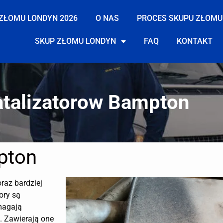
ZŁOMU LONDYN 2026
O NAS
PROCES SKUPU ZŁOMU
SKUP ZŁOMU LONDYN
FAQ
KONTAKT
atalizatorow Bampton
pton
oraz bardziej
ory są
magają
. Zawierają one