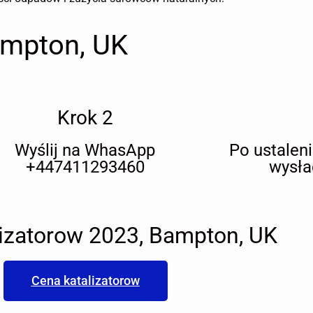
ampton, UK
Krok 2
Wyślij na WhasApp
Po ustalen
+447411293460
wysła
izatorow 2023, Bampton, UK
Cena katalizatorow