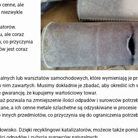
o cenne, ale
 niezwykle
zatorów.
, ale coraz
w, co przyczynia
ów jest coraz
dualnych lub warsztatów samochodowych, które wymieniają je pr
 w nim zawartych. Musimy dokładnie je zbadać, aby określić ich w
 gwarancję, że kupujemy wartościowy towar.
eważ pozwala na zmniejszenie ilości odpadów i surowców potrz
ane, a ich cenne metale szlachetne są odzyskiwane w procesie 
 innych przedmiotów, co przyczynia się do ograniczenia potrz
dowisko. Dzięki recyklingowi katalizatorów, możecie także pom
lości odpadów i zużycia surowców naturalnych.