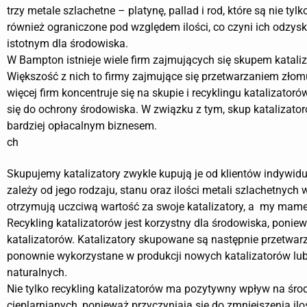
trzy metale szlachetne – platynę, pallad i rod, które są nie tylk
również ograniczone pod względem ilości, co czyni ich odzysk
istotnym dla środowiska.
W Bampton istnieje wiele firm zajmujących się skupem katali
Większość z nich to firmy zajmujące się przetwarzaniem złomu
więcej firm koncentruje się na skupie i recyklingu katalizatoró
się do ochrony środowiska. W związku z tym, skup katalizator
bardziej opłacalnym biznesem.
ch
Skupujemy katalizatory zwykle kupują je od klientów indywi
zależy od jego rodzaju, stanu oraz ilości metali szlachetnych
otrzymują uczciwą wartość za swoje katalizatory, a my mame
Recykling katalizatorów jest korzystny dla środowiska, poni
katalizatorów. Katalizatory skupowane są następnie przetwarz
ponownie wykorzystane w produkcji nowych katalizatorów lub
naturalnych.
Nie tylko recykling katalizatorów ma pozytywny wpływ na śro
cieplarnianych, ponieważ przyczyniają się do zmniejszenia i