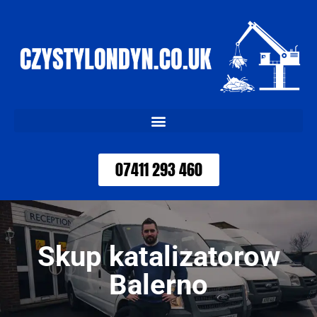
07411 293 460
Skup katalizatorow
Balerno