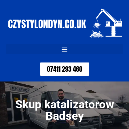
07411 293 460
Skup katalizatorow
Badsey