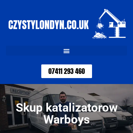
07411 293 460
Skup katalizatorow
Warboys