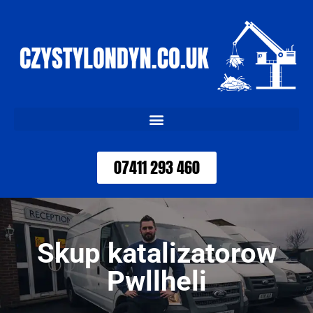
07411 293 460
Skup katalizatorow
Pwllheli