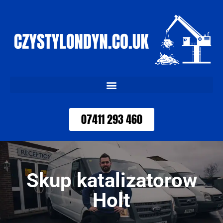
07411 293 460
Skup katalizatorow
Holt